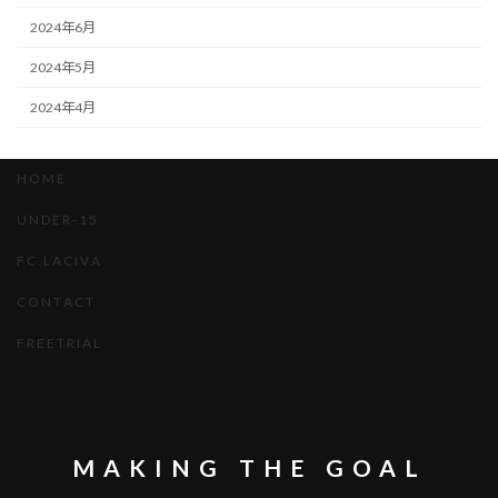
2024年6月
2024年5月
2024年4月
H O M E
U N D E R - 1 5
F C . L A C I V A
C O N T A C T
F R E E T R I A L
MAKING THE GOAL